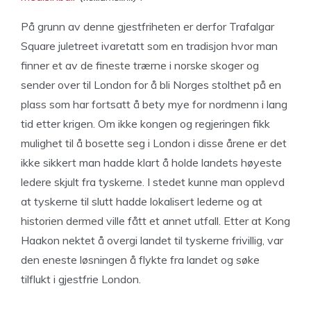
På grunn av denne gjestfriheten er derfor Trafalgar
Square juletreet ivaretatt som en tradisjon hvor man
finner et av de fineste trærne i norske skoger og
sender over til London for å bli Norges stolthet på en
plass som har fortsatt å bety mye for nordmenn i lang
tid etter krigen. Om ikke kongen og regjeringen fikk
mulighet til å bosette seg i London i disse årene er det
ikke sikkert man hadde klart å holde landets høyeste
ledere skjult fra tyskerne. I stedet kunne man opplevd
at tyskerne til slutt hadde lokalisert lederne og at
historien dermed ville fått et annet utfall. Etter at Kong
Haakon nektet å overgi landet til tyskerne frivillig, var
den eneste løsningen å flykte fra landet og søke
tilflukt i gjestfrie London.