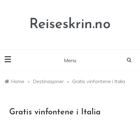
Skip
to
content
Reiseskrin.no
Menu
Home
»
Destinasjoner
»
Gratis vinfontene i Italia
Gratis vinfontene i Italia