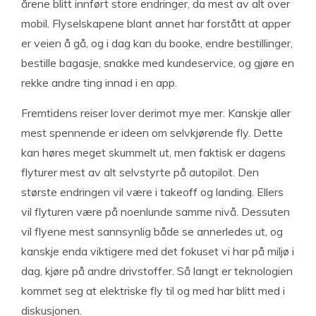
årene blitt innført store endringer, da mest av alt over
mobil. Flyselskapene blant annet har forstått at apper
er veien å gå, og i dag kan du booke, endre bestillinger,
bestille bagasje, snakke med kundeservice, og gjøre en
rekke andre ting innad i en app.
Fremtidens reiser lover derimot mye mer. Kanskje aller
mest spennende er ideen om selvkjørende fly. Dette
kan høres meget skummelt ut, men faktisk er dagens
flyturer mest av alt selvstyrte på autopilot. Den
største endringen vil være i takeoff og landing. Ellers
vil flyturen være på noenlunde samme nivå. Dessuten
vil flyene mest sannsynlig både se annerledes ut, og
kanskje enda viktigere med det fokuset vi har på miljø i
dag, kjøre på andre drivstoffer. Så langt er teknologien
kommet seg at elektriske fly til og med har blitt med i
diskusjonen.