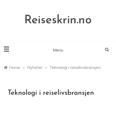
Skip
to
content
Reiseskrin.no
Menu
Home
»
Nyheter
»
Teknologi i reiselivsbransjen
Teknologi i reiselivsbransjen