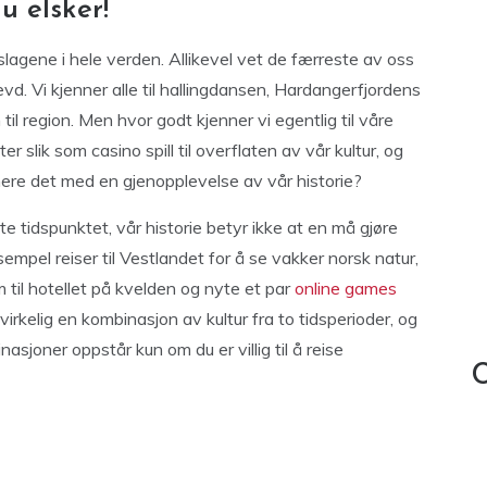
u elsker!
slagene i hele verden. Allikevel vet de færreste av oss
d. Vi kjenner alle til hallingdansen, Hardangerfjordens
til region. Men hvor godt kjenner vi egentlig til våre
er slik som casino spill til overflaten av vår kultur, og
nere det med en gjenopplevelse av vår historie?
te tidspunktet, vår historie betyr ikke at en må gjøre
pel reiser til Vestlandet for å se vakker norsk natur,
m til hotellet på kvelden og nyte et par
online games
irkelig en kombinasjon av kultur fra to tidsperioder, og
asjoner oppstår kun om du er villig til å reise
C