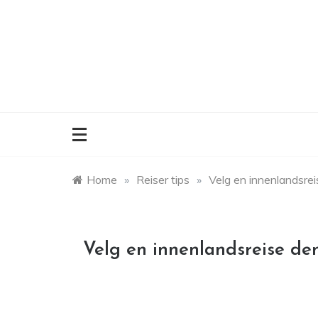
Skip
to
content
Home
»
Reiser tips
»
Velg en innenlandsr
Velg en innenlandsreise d