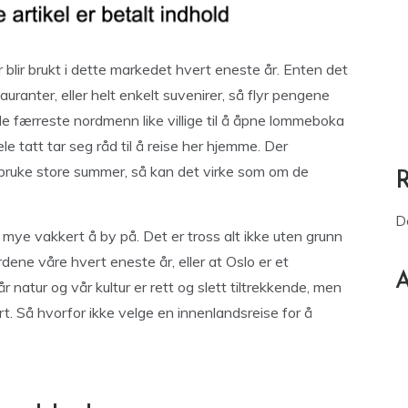
r blir brukt i dette markedet hvert eneste år. Enten det
tauranter, eller helt enkelt suvenirer, så flyr pengene
 de færreste nordmenn like villige til å åpne lommeboka
le tatt tar seg råd til å reise her hjemme. Der
g bruke store summer, så kan det virke som om de
D
 mye vakkert å by på. Det er tross alt ikke uten grunn
dene våre hvert eneste år, eller at Oslo er et
A
 natur og vår kultur er rett og slett tiltrekkende, men
t. Så hvorfor ikke velge en innenlandsreise for å