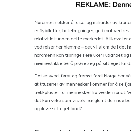
Nordmenn elsker å reise, og milliarder av krone
er flybilletter, hotellregninger, god mat ved res
relativt lett innen dette markedet. Allikevel er
ved reiser her hjemme – det vil si om de i det he
nordmenn kan tilbringe flere uker i utlandet o
nærmest ikke tør å prøve seg på sitt eget land.
Det er synd, først og fremst fordi Norge har så
at titusener av mennesker kommer for å se fjor
trekkplaster for mennesker fra verden rundt. Vår
det kan virke som vi selv har glemt den noe bor
oppleve sitt eget land?